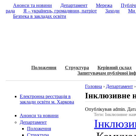
Анонси та новини
Департамент
Мережа
Публічн
рада
Я – українець, громадянин, патріот
Заходи
Ми 
Безпека в закладах освіти
Положення
Структура
Керівний склад
Запитувачам публічної інф
Головна
›
Департамент
Інклюзивне 
Електронна реєстрація в
заклади освіти м. Харкова
Опублікував admin. Дата
Теги: Інклюзивне на
Анонси та новини
Інклюзи
Департамент
Положення
Структура