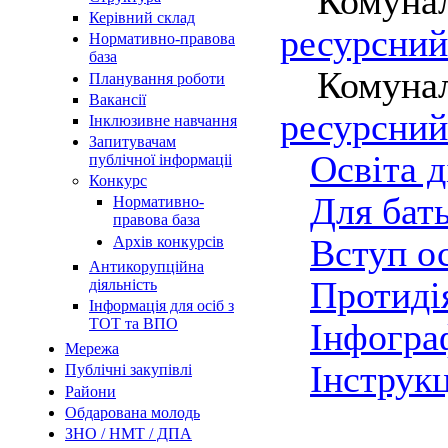
Комуналь
Керівний склад
ресурсний
Нормативно-правова
база
Комуналь
Планування роботи
Вакансії
ресурсний
Інклюзивне навчання
Запитувачам
Освіта 
публічної інформаціі
Конкурс
Для бать
Нормативно-
правова база
Вступ ос
Архів конкурсів
Антикорупційна
Протиді
діяльність
Інформація для осіб з
ТОТ та ВПО
Інфогра
Мережа
Інструкц
Публічні закупівлі
Райони
Обдарована молодь
ЗНО / НМТ / ДПА