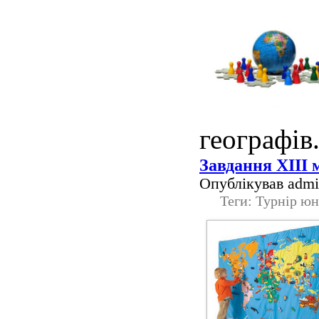
географів
Завдання ХІІІ 
Опублікував admin
Теги: Турнір юн