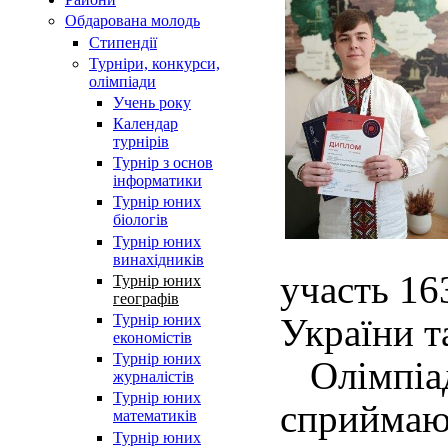
Обдарована молодь
Стипендії
Турнiри, конкурси,
олiмпiади
Учень року
Календар
турнірів
Турнір з основ
інформатики
Турнір юних
біологів
Турнір юних
винахідників
участь 16
Турнір юних
географів
Турнір юних
України т
економістів
Турнір юних
Олімпіада
журналістів
Турнір юних
сприйм
математиків
Турнір юних