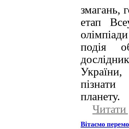
змагань, 
етап Всеу
олімпіади
подія о
дослідник
України,
пізнат
планету.
Читати 
Вітаємо перемо