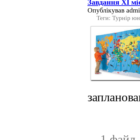
Завдання ХІ мі
Опублікував admin
Теги: Турнір юн
запланова
1 файл