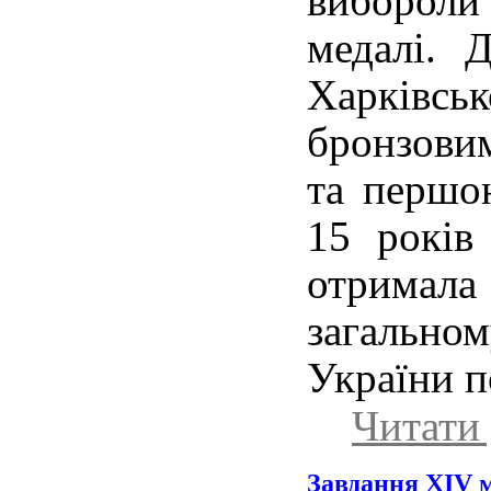
вибороли 
медалі. 
Харківськ
бронзови
та першою
15 років
отримал
загальн
України п
Читати 
Завдання ХІV м