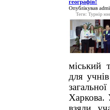
географів!
Опублікував admin
Теги: Турнір юн
міський 
для учнів
загальн
Харкова. 
взяли уч