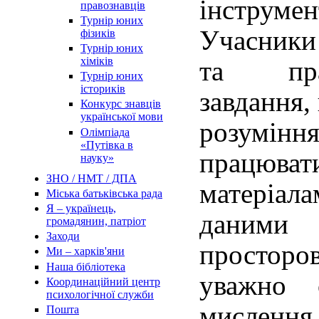
інструм
правознавців
Турнір юних
Учасники 
фізиків
Турнір юних
хіміків
та пра
Турнір юних
істориків
завдання,
Конкурс знавців
української мови
розумін
Олімпіада
«Путівка в
працюват
науку»
ЗНО / НМТ / ДПА
матеріа
Міська батьківська рада
Я – українець,
даними
громадянин, патріот
Заходи
простор
Ми – харків'яни
Наша бібліотека
уважно 
Координаційний центр
психологічної служби
мислення
Пошта