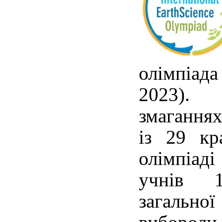
олімпіад
2023). 
змаганнях
із 29 кр
олімпіад
учнів 1
загальної