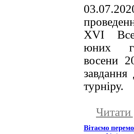
03.07.2
проведен
XVІ Всеу
юних ге
восени 2
завдання 
турніру.
Читати 
Вітаємо перемо