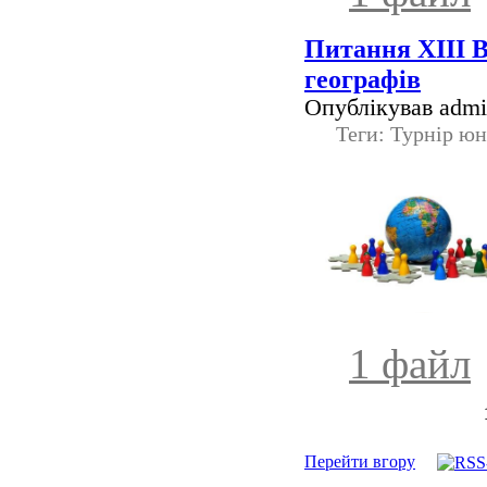
Питання ХІІІ В
географів
Опублікував admin
Теги: Турнір юн
1 файл
Перейти вгору