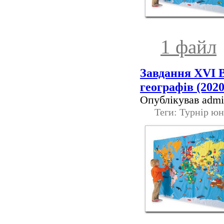
1 файл
Завдання XVІ В
географів (202
Опублікував admin
Теги: Турнір юн