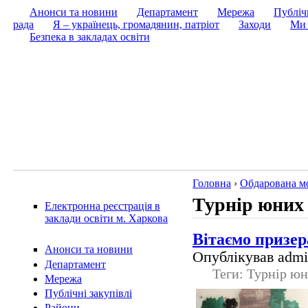
Анонси та новини
Департамент
Мережа
Публічн
рада
Я – українець, громадянин, патріот
Заходи
Ми 
Безпека в закладах освіти
Головна
›
Обдарована м
Турнір юних 
Електронна реєстрація в
заклади освіти м. Харкова
Вітаємо призер
Анонси та новини
Опублікував admin
Департамент
Теги: Турнір юн
Мережа
Публічні закупівлі
Райони