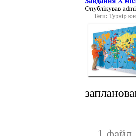
Завдання Х міс
Опублікував admin
Теги: Турнір юн
запланова
1 файл