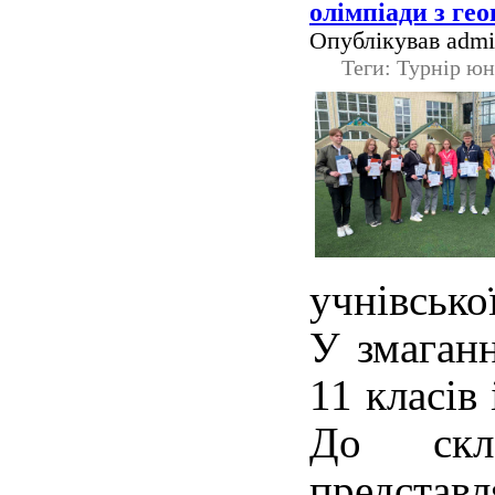
олімпіади з гео
Опублікував admin
Теги: Турнір юн
учнівсько
У змаганн
11 класів
До скл
предст