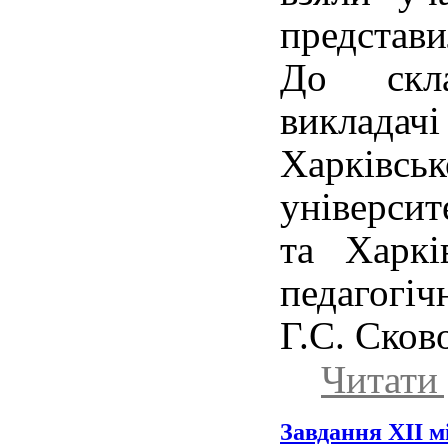
представ
До скл
виклад
Харківс
університ
та Харкі
педагогіч
Г.С. Сков
Читати 
Завдання ХІІ м