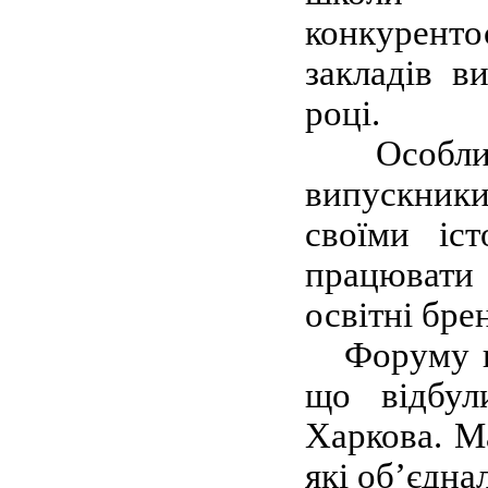
конкуренто
закладів в
році.
Особливу 
випускники
своїми іс
працювати 
освітні бре
Форуму пер
що відбул
Харкова. М
які об’єдна