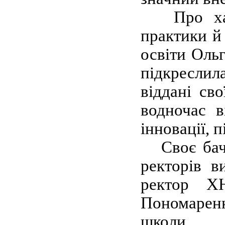
Про харкі
практики й
освіти Оль
підкреслил
віддані сво
водночас 
інновації, п
Своє бачен
ректорів в
ректор Х
Пономаренк
школи 