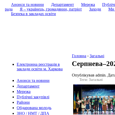
Анонси та новини
Департамент
Мережа
Публічн
рада
Я – українець, громадянин, патріот
Заходи
Ми 
Безпека в закладах освіти
Головна
›
Загальні
Серпнева–202
Електронна реєстрація в
заклади освіти м. Харкова
Опублікував admin. Дата
Теги: Загальні
Анонси та новини
Департамент
Мережа
Публічні закупівлі
Райони
Обдарована молодь
ЗНО / НМТ / ДПА