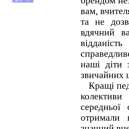
брендом нез
детальніше
вам, вчител
та не доз
вдячний в
відданість
справедливо
наші діти 
звичайних ш
Кращі педаг
колективи 
середньої
отримали п
значний вне