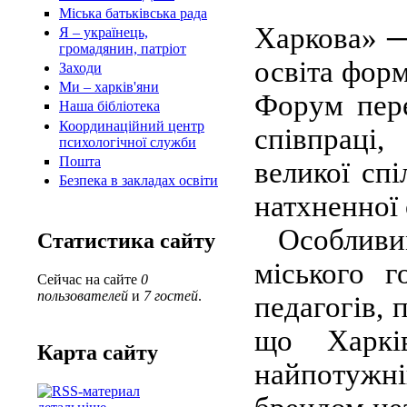
Міська батьківська рада
Харкова» ─
Я – українець,
громадянин, патріот
освіта форм
Заходи
Ми – харків'яни
Форум пере
Наша бібліотека
Координаційний центр
співпраці
психологічної служби
Пошта
великої спі
Безпека в закладах освіти
натхненної 
Особливим 
Статистика сайту
міського г
Сейчас на сайте
0
пользователей
и
7 гостей
.
педагогів, 
що Харкі
Карта сайту
найпотужні