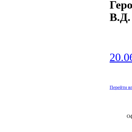
Гер
В.Д.
20.0
Перейти в
Оф