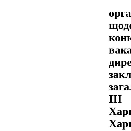
П
орг
що
кон
ва
дир
зак
заг
ІІ
Хар
Харк