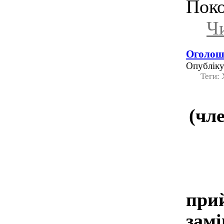
Поко
Чи
Оголоше
Опубліку
Теги:
(чле
21.
при
зам