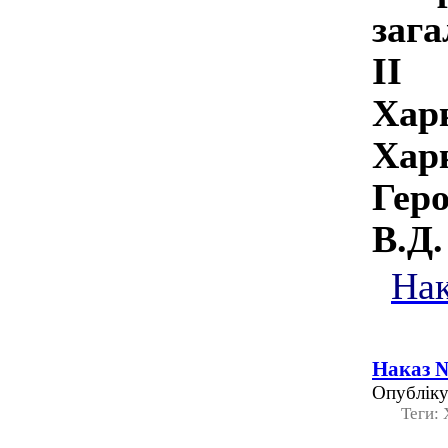
заг
ІІ
Хар
Харк
Гер
В.Д
Нак
Наказ №
Опубліку
Теги: