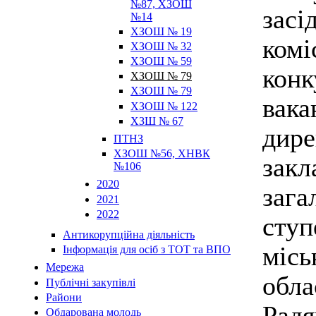
№87, ХЗОШ
зас
№14
ХЗОШ № 19
ком
ХЗОШ № 32
ХЗОШ № 59
кон
ХЗОШ № 79
ХЗОШ № 79
ва
ХЗОШ № 122
ХЗШ № 67
дир
ПТНЗ
ХЗОШ №56, ХНВК
зак
№106
2020
зага
2021
2022
ступ
Антикорупційна діяльність
міс
Інформація для осіб з ТОТ та ВПО
Мережа
обл
Публічні закупівлі
Райони
Рад
Обдарована молодь