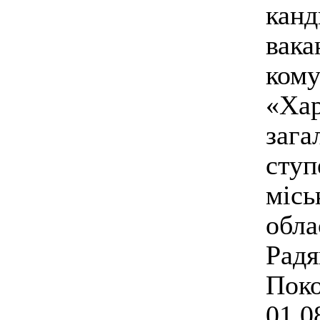
кан
вака
ком
«Хар
зага
ступ
міс
обл
Рад
По
01.0