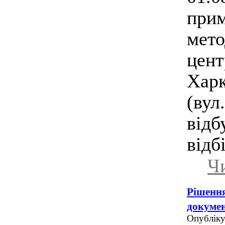
при
мето
цент
Хар
(ву
від
відб
Чи
Рішення
докумен
Опубліку