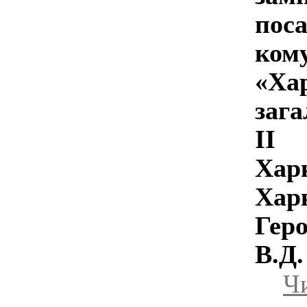
по
ком
«Ха
заг
ІІ
Хар
Харк
Гер
В.Д.
Чи