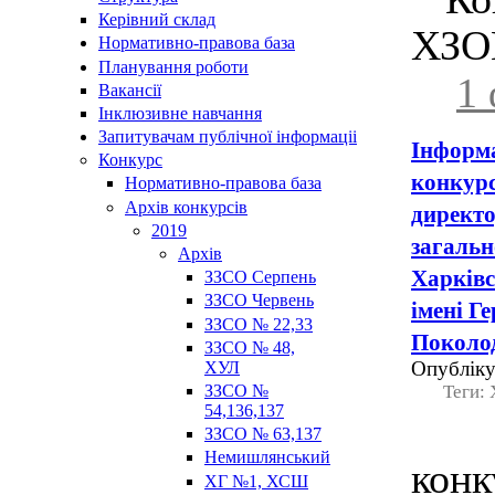
Керівний склад
ХЗО
Нормативно-правова база
Планування роботи
1
Вакансії
Інклюзивне навчання
Запитувачам публічної інформаціі
Інформа
Конкурс
конкурс
Нормативно-правова база
Архів конкурсів
директо
2019
загальн
Архів
Харківс
ЗЗСО Серпень
ЗЗСО Червень
імені Г
ЗЗСО № 22,33
Поколо
ЗЗСО № 48,
ХУЛ
Опубліку
ЗЗСО №
Теги:
54,136,137
01
ЗЗСО № 63,137
Немишлянський
кон
ХГ №1, ХСШ