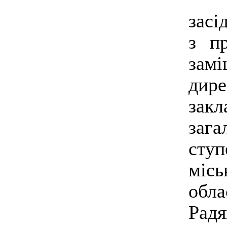
засі
з п
замі
дир
зак
зага
ступ
міс
обл
Рад