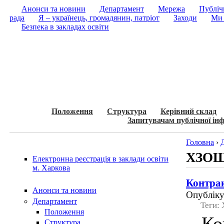
Анонси та новини
Департамент
Мережа
Публічн
рада
Я – українець, громадянин, патріот
Заходи
Ми 
Безпека в закладах освіти
Положення
Структура
Керівний склад
Запитувачам публічної інф
Головна
›
ХЗОШ
Електронна реєстрація в заклади освіти
м. Харкова
Контра
Анонси та новини
Опубліку
Департамент
Теги:
Положення
Кон
Структура