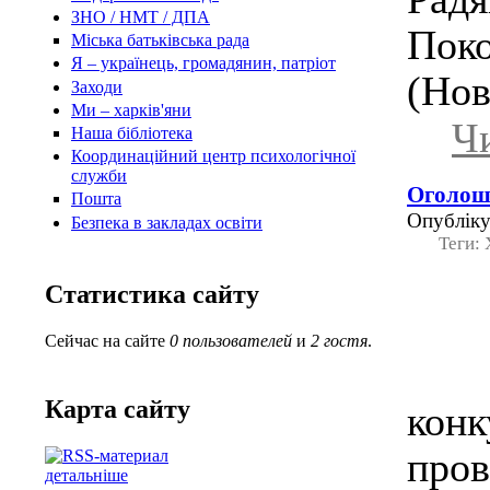
ЗНО / НМТ / ДПА
Поко
Міська батьківська рада
Я – українець, громадянин, патріот
(Нов
Заходи
Ми – харків'яни
Чи
Наша бібліотека
Координаційний центр психологічної
служби
Оголоше
Пошта
Опубліку
Безпека в закладах освіти
Теги:
Статистика сайту
Сейчас на сайте
0 пользователей
и
2 гостя
.
Ін
Карта сайту
кон
про
детальніше