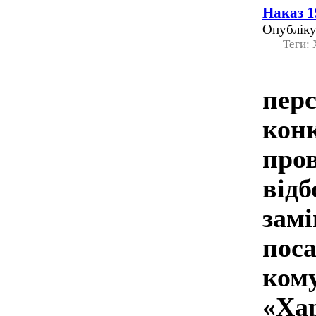
Наказ 1
Опубліку
Теги:
пер
кон
про
від
зам
по
ком
«Ха