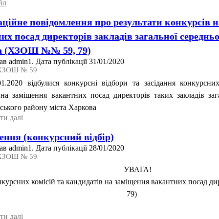
йл
ційне повідомлення про результати конкурсів 
их посад директорів закладів загальної середньо
а (ХЗОШ №№ 59, 79)
в admin1. Дата публікації 31/01/2020
 ХЗОШ № 59
2020 відбулися конкурсні відбори та засідання конкурсних
 на заміщення вакантних посад директорів таких закладів зага
ського району міста Харкова
ти далi
ння (конкурсний відбір)
в admin1. Дата публікації 28/01/2020
 ХЗОШ № 59
УВАГА!
онкурсних комісій та кандидатів на заміщення вакантних посад
79)
ти далi