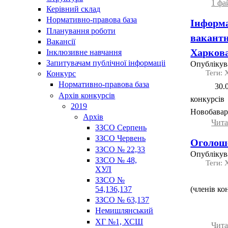
1 фа
Керівний склад
Нормативно-правова база
Інформа
Планування роботи
вакантн
Вакансії
Харков
Інклюзивне навчання
Запитувачам публічної інформаціі
Опублікува
Теги:
Конкурс
Нормативно-правова база
30.01.
Архів конкурсів
конкурсів
2019
Новобавар
Архів
Чита
ЗЗСО Серпень
ЗЗСО Червень
Оголоше
ЗЗСО № 22,33
Опублікува
ЗЗСО № 48,
Теги:
ХУЛ
ЗЗСО №
54,136,137
(членів к
ЗЗСО № 63,137
Немишлянський
ХГ №1, ХСШ
Чита