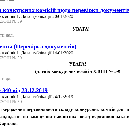
 конкурсних комісій щодо перевірки документі
в admin1. Дата публікації 20/01/2020
 ХЗОШ № 59
УВАГА!
ти далi
ння (Перевірка документів)
в admin1. Дата публікації 14/01/2020
 ХЗОШ № 59
УВАГА!
(членів конкурсних комісій ХЗОШ № 59)
ти далi
340 від 23.12.2019
в admin1. Дата публікації 24/12/2019
 ХЗОШ № 59
твердження персонального складу конкурсних комісій для 
кандидатів на заміщення вакантних посад керівників заклад
 Харкова.