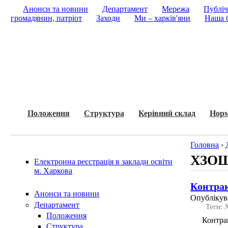
Анонси та новини
Департамент
Мережа
Публіч
громадянин, патріот
Заходи
Ми – харків'яни
Наша б
Положення
Структура
Керівний склад
Норм
Головна
›
ХЗОШ
Електронна реєстрація в заклади освіти
м. Харкова
Контра
Анонси та новини
Опублікува
Департамент
Теги:
Положення
Контра
Структура