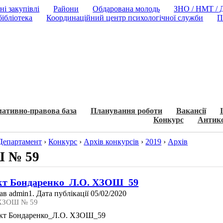
ні закупівлі
Райони
Обдарована молодь
ЗНО / НМТ /
ібліотека
Координаційний центр психологічної служби
П
ативно-правова база
Планування роботи
Вакансії
Конкурс
Антико
Департамент
›
Конкурс
›
Архів конкурсів
›
2019
›
Архів
 № 59
кт Бондаренко_Л.О. ХЗОШ_59
в admin1. Дата публікації 05/02/2020
 ХЗОШ № 59
кт Бондаренко_Л.О. ХЗОШ_59