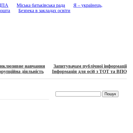
 ДПА
Міська батьківська рада
Я – українець,
ошта
Безпека в закладах освіти
Інклюзивне навчання
Запитувачам публічної інформаціі
рупційна діяльність
Інформація для осіб з ТОТ та ВПО