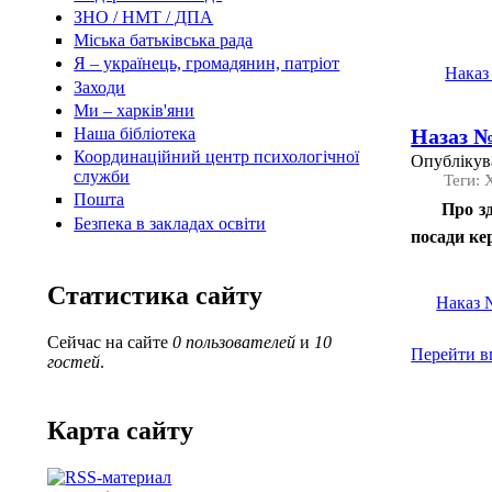
ЗНО / НМТ / ДПА
Міська батьківська рада
Я – українець, громадянин, патріот
Наказ
Заходи
Ми – харків'яни
Наша бібліотека
Назаз № 
Координаційний центр психологічної
Опублікува
служби
Теги:
Пошта
Про з
Безпека в закладах освіти
посади кер
Статистика сайту
Наказ №
Сейчас на сайте
0 пользователей
и
10
Перейти в
гостей
.
Карта сайту