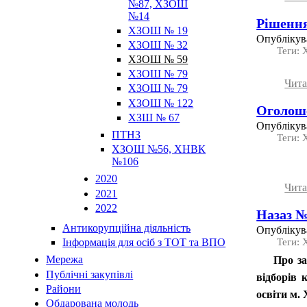
№87, ХЗОШ
№14
Рішення
ХЗОШ № 19
Опублікува
ХЗОШ № 32
Теги:
ХЗОШ № 59
ХЗОШ № 79
Чита
ХЗОШ № 79
ХЗОШ № 122
Оголоше
ХЗШ № 67
Опублікува
ПТНЗ
Теги:
ХЗОШ №56, ХНВК
№106
2020
Чита
2021
2022
Назаз № 
Антикорупційна діяльність
Опублікува
Теги:
Інформація для осіб з ТОТ та ВПО
Мережа
Про за
Публічні закупівлі
відборів 
Райони
освіти м.
Обдарована молодь